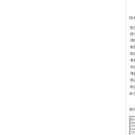
技
机
耗
薄
制
制
卷
包
薄
电
机
本
相
鲜
2
1