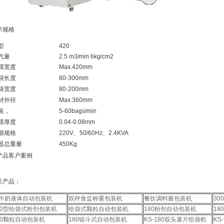
术规格
型
420
气量
2.5 m3/min 6kg/cm2
膜宽度
Max.420mm
袋长度
80-300mm
袋宽度
80-200mm
材外径
Max.360mm
装，
5-60bags/min
膜厚度
0.04-0.08mm
源规格
220V、50/60Hz、2.4KVA
器总重量
450Kg
产品客户案例
关产品：
牛奶液体自动包装机
双秤食盐称重包装机
餐饮调料酱包装机
3
00型给袋式粉剂包装机
给袋式颗粒自动包装机
180粉剂自动包装机
18
80颗粒自动包装机
180链斗式自动包装机
KS-180双头薯片给袋机
KS