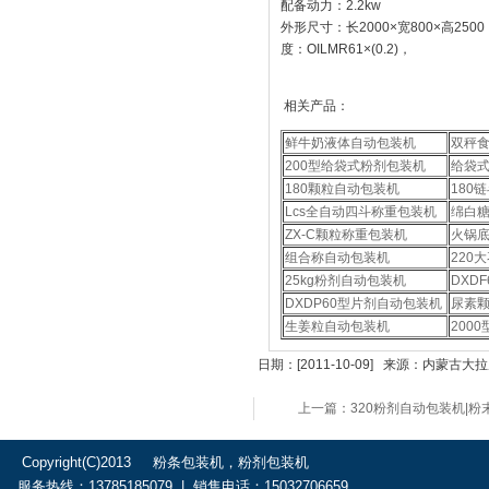
配备动力：2.2kw
外形尺寸：长2000×宽800×高250
度：OILMR61×(0.2)，
相关产品：
鲜牛奶液体自动包装机
双秤
200型给袋式粉剂包装机
给袋
180颗粒自动包装机
180
Lcs全自动四斗称重包装机
绵白糖
ZX-C颗粒称重包装机
火锅
组合称自动包装机
220
25kg粉剂自动包装机
DXD
DXDP60型片剂自动包装机
尿素
生姜粒自动包装机
200
日期：[2011-10-09] 来源：内
上一篇：320粉剂自动包装机|粉
Copyright(C)2013 粉条包装机，粉剂包装机
服务热线：13785185079 | 销售电话：15032706659