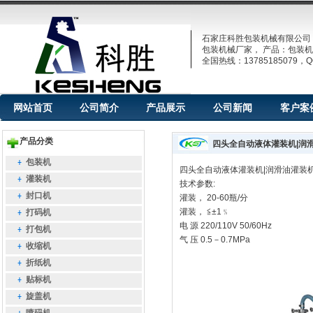
石家庄科胜包装机械有限公司
包装机械厂家， 产品：包装机
全国热线：13785185079，QQ
网站首页
公司简介
产品展示
公司新闻
客户案
产品分类
四头全自动液体灌装机|润
包装机
四头全自动液体灌装机|润滑油灌装
灌装机
技术参数:
封口机
灌装， 20-60瓶/分
灌装， ≦±1﹪
打码机
电 源 220/110V 50/60Hz
打包机
气 压 0.5－0.7MPa
收缩机
折纸机
贴标机
旋盖机