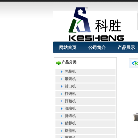
网站首页
公司简介
产品展示
产品分类
包装机
灌装机
封口机
打码机
打包机
收缩机
折纸机
贴标机
旋盖机