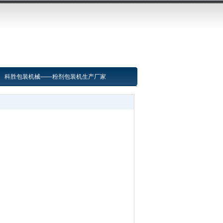
科胜包装机械——粉剂包装机生产厂家