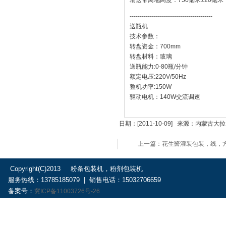
输送带离地高度：750毫米±20毫米
-----------------------------------------
送瓶机
技术参数：
转盘资金：700mm
转盘材料：玻璃
送瓶能力:0-80瓶/分钟
额定电压:220V/50Hz
整机功率:150W
驱动电机：140W交流调速
日期：[2011-10-09] 来源：内
上一篇：花生酱灌装包装，线，
Copyright(C)2013 粉条包装机，粉剂包装机
服务热线：13785185079 | 销售电话：15032706659
备案号：
冀ICP备11003726号-26