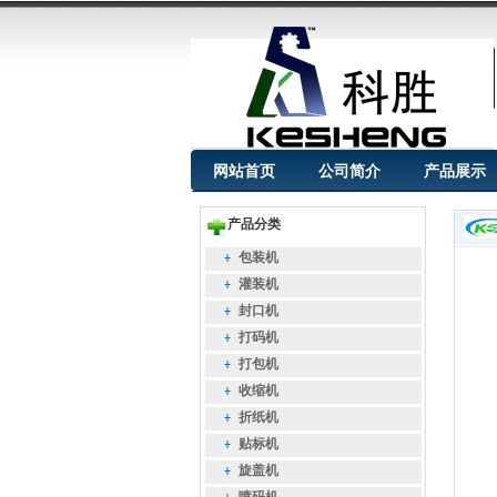
网站首页
公司简介
产品展示
产品分类
包装机
灌装机
封口机
打码机
打包机
收缩机
折纸机
贴标机
旋盖机