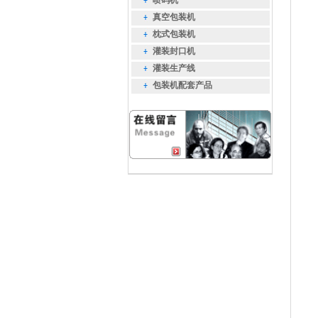
喷码机
真空包装机
枕式包装机
灌装封口机
灌装生产线
包装机配套产品