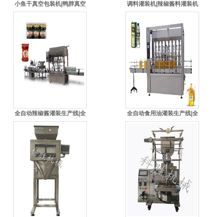
小鱼干真空包装机|鸭脖真空
调料灌装机|辣椒酱料灌装机
全自动辣椒酱灌装生产线|全
全自动食用油灌装生产线|全